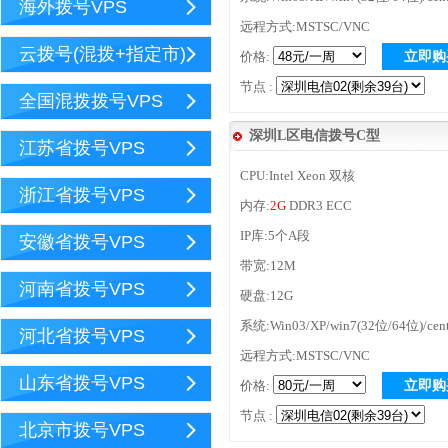
海外拨号VPS
远程方式:MSTSC/VNC
云拨号(混拨+指定市)
价格:
立即购
节点 :
全国混拨拨号VPS
深圳L区电信拨号C型
江苏省拨号VPS
CPU:Intel Xeon 双核
浙江省拨号VPS
内存:
2G
DDR3 ECC
IP库:5个A段
安徽省拨号VPS
带宽:12M
河南省拨号VPS
硬盘:12G
系统:Win03/XP/win7(32位/64位)/cen
河北省拨号VPS
远程方式:MSTSC/VNC
山东省拨号VPS
价格:
立即购
节点 :
北京市拨号VPS