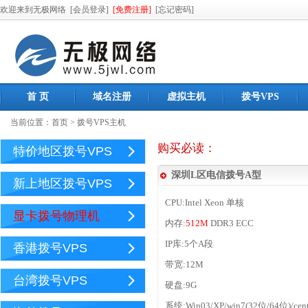
欢迎来到无极网络
[会员登录]
[免费注册]
[忘记密码]
首 页
域名注册
虚拟主机
拨号VPS
当前位置：
首页
>
拨号VPS主机
购买必读：
特价地区拨号VPS
深圳L区电信拨号A型
新上地区拨号VPS
CPU:Intel Xeon 单核
显卡拨号物理机
内存:
512M
DDR3 ECC
IP库:5个A段
香港拨号VPS
带宽:12M
台湾拨号VPS
硬盘:9G
系统:Win03/XP/win7(32位/64位)/cen