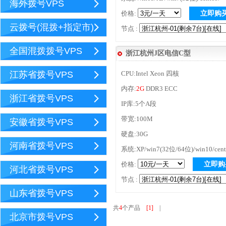
海外拨号VPS
价格:
立即购
云拨号(混拨+指定市)
节点 :
全国混拨拨号VPS
浙江杭州J区电信C型
江苏省拨号VPS
CPU:Intel Xeon 四核
内存:
2G
DDR3 ECC
浙江省拨号VPS
IP库:5个A段
带宽:100M
安徽省拨号VPS
硬盘:30G
河南省拨号VPS
系统:XP/win7(32位/64位)/win10/cent
价格:
立即购
河北省拨号VPS
节点 :
山东省拨号VPS
共
4
个产品
[1]
|
北京市拨号VPS