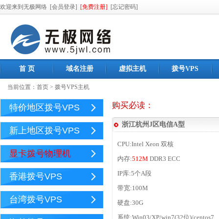
欢迎来到无极网络
[会员登录]
[免费注册]
[忘记密码]
首 页
域名注册
虚拟主机
拨号VPS
当前位置：
首页
>
拨号VPS主机
购买必读：
特价地区拨号VPS
浙江杭州J区电信A型
新上地区拨号VPS
CPU:Intel Xeon 双核
显卡拨号物理机
内存:
512M
DDR3 ECC
IP库:5个A段
香港拨号VPS
带宽:100M
台湾拨号VPS
硬盘:30G
系统:Win03/XP/win7(32位)/centos7