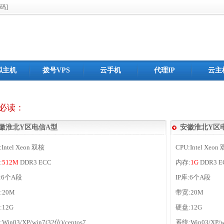
码]
拟主机
拨号VPS
云手机
代理IP
云主
必读：
徽淮北Y区电信A型
安徽淮北Y区
:Intel Xeon 双核
CPU:Intel Xeon
:
512M
DDR3 ECC
内存:
1G
DDR3 E
库:6个A段
IP库:6个A段
:20M
带宽:20M
:12G
硬盘:12G
Win03/XP/win7(32位)/centos7
系统:Win03/XP/wi