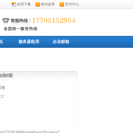
合同下载
有问必答
支付中心
机
服务器租用
企业邮箱
电信B型
 双核
CC
n7(32位/64位)/win8/win10/centos7