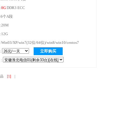
:
8G
DDR3 ECC
库:6个A段
:20M
:12G
Win03/XP/win7(32位/64位)/win8/win10/centos7
:
立即购买
 :
产品
[1]
|