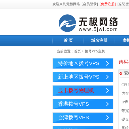
欢迎来到无极网络
[会员登录]
[免费注册]
[忘记密
首 页
域名注册
虚
当前位置：
首页
>
拨号VPS主机
购买
特价地区拨号VPS
安
新上地区拨号VPS
CPU
显卡拨号物理机
内存
IP
香港拨号VPS
带宽
台湾拨号VPS
硬盘
系统: